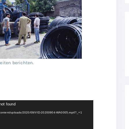
eiten berichten.
not found
m/wp-content/uploads/2020/09/VID-20200904-WA0005.mp4?_=1