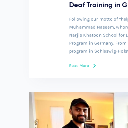
Deaf Training in 
Following our motto of “hel
Muhammad Naseem, whom we
Narjis Khatoon School for 
Program in Germany. From Ja
program in Schleswig-Holst
Read More