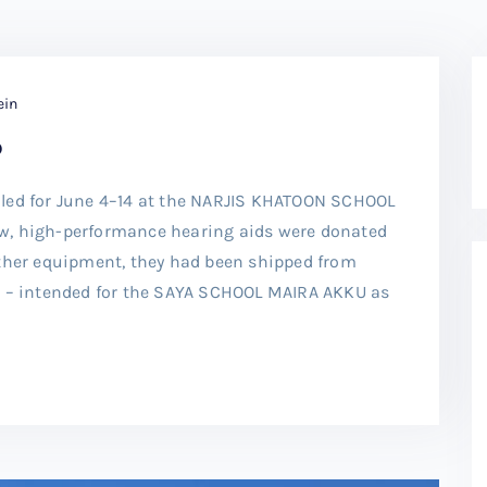
ein
6
led for June 4–14 at the NARJIS KHATOON SCHOOL
w, high-performance hearing aids were donated
other equipment, they had been shipped from
l – intended for the SAYA SCHOOL MAIRA AKKU as