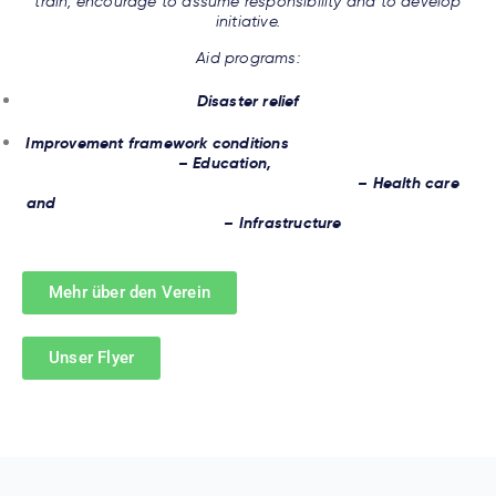
train, encourage to assume responsibility and to develop
initiative.
Aid programs:
Disaster relief
Improvement framework conditions
–
Education,
–
Health care
and
–
Infrastructure
Mehr über den Verein
Unser Flyer