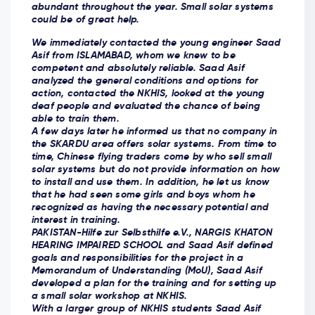
abundant throughout the year. Small solar systems
could be of great help.
We immediately contacted the young engineer Saad
Asif from ISLAMABAD, whom we knew to be
competent and absolutely reliable. Saad Asif
analyzed the general conditions and options for
action, contacted the NKHIS, looked at the young
deaf people and evaluated the chance of being
able to train them.
A few days later he informed us that no company in
the SKARDU area offers solar systems. From time to
time, Chinese flying traders come by who sell small
solar systems but do not provide information on how
to install and use them. In addition, he let us know
that he had seen some girls and boys whom he
recognized as having the necessary potential and
interest in training.
PAKISTAN-Hilfe zur Selbsthilfe e.V., NARGIS KHATON
HEARING IMPAIRED SCHOOL and Saad Asif defined
goals and responsibilities for the project in a
Memorandum of Understanding (MoU), Saad Asif
developed a plan for the training and for setting up
a small solar workshop at NKHIS.
With a larger group of NKHIS students Saad Asif