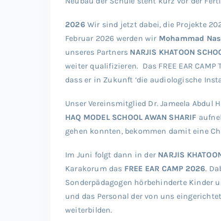
Neubau der Schule steht kurz vor der Ferti
2026
Wir sind jetzt dabei, die Projekte 20
Februar 2026 werden wir
Mohammad Nas
unseres Partners
NARJIS KHATOON SCHO
weiter qualifizieren. Das FREE EAR CAMP T
dass er in Zukunft ‘die audiologische Inst
Unser Vereinsmitglied Dr. Jameela Abdul 
HAQ MODEL SCHOOL AWAN SHARIF
aufneh
gehen konnten, bekommen damit eine Chan
Im Juni folgt dann in der
NARJIS KHATOO
Karakorum das
FREE EAR CAMP 2026
. Da
Sonderpädagogen hörbehinderte Kinder u
und das Personal der von uns eingerichte
weiterbilden.