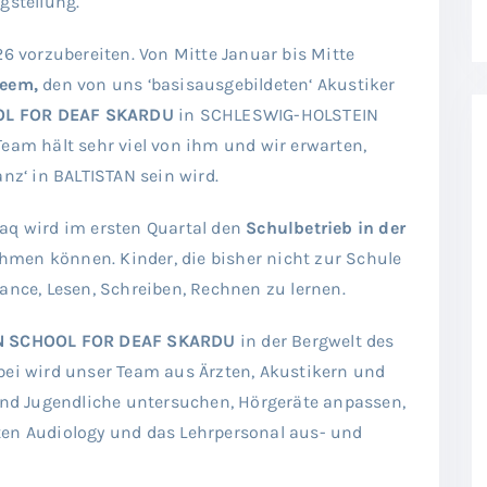
gstellung.
26 vorzubereiten. Von Mitte Januar bis Mitte
eem,
den von uns ‘basisausgebildeten‘ Akustiker
OL FOR DEAF SKARDU
in SCHLESWIG-HOLSTEIN
eam hält sehr viel von ihm und wir erwarten,
anz‘ in BALTISTAN sein wird.
Haq wird im ersten Quartal den
Schulbetrieb in der
men können. Kinder, die bisher nicht zur Schule
ce, Lesen, Schreiben, Rechnen zu lernen.
N SCHOOL FOR DEAF SKARDU
in der Bergwelt des
bei wird unser Team aus Ärzten, Akustikern und
nd Jugendliche untersuchen, Hörgeräte anpassen,
ten Audiology und das Lehrpersonal aus- und