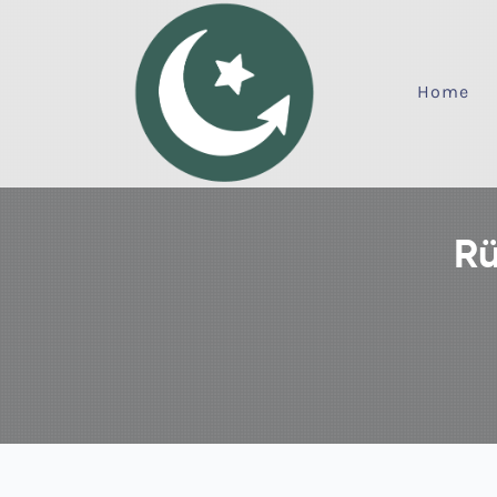
Home
Rü