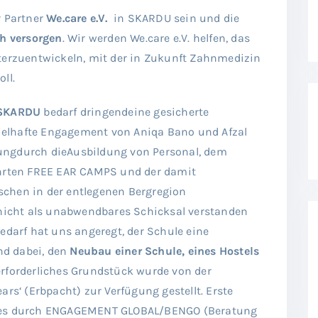
r Partner
We.care e.V.
in SKARDU sein und die
h versorgen
. Wir werden We.care e.V. helfen, das
erzuentwickeln, mit der in Zukunft Zahnmedizin
ll.
 SKARDU
bedarf dringendeine gesicherte
spielhafte Engagement von Aniqa Bano und Afzal
ungdurch dieAusbildung von Personal, dem
ührten FREE EAR CAMPS und der damit
schen in der entlegenen Bergregion
icht als unabwendbares Schicksal verstanden
arf hat uns angeregt, der Schule eine
ind dabei, den
Neubau einer Schule, eines Hostels
erforderliches Grundstück wurde von der
ars‘ (Erbpacht) zur Verfügung gestellt. Erste
ktes durch ENGAGEMENT GLOBAL/BENGO (Beratung