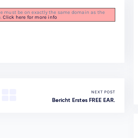
file must be on exactly the same domain as the
e.
Click here for more info
NEXT POST
Bericht Erstes FREE EAR.