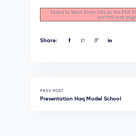
Failed to fetch Error: URL to the PDF 
current web pag
Share:
PREV POST
Presentation Haq Model School