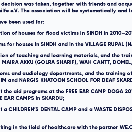
 decision was taken, together with friends and acqua
ilfe e.V. The association will be systematically and
ave been used for:
tion of houses for flood victims in SINDH in 2010–2
ems for houses in SINDH and in the VILLAGE RUPAL 
sion of teaching and learning materials, and the tra
AR, MAIRA AKKU (GOLRA SHARIF), WAH CANTT, DOME
ms and audiology departments, and the training of l
HIM and NARGIS KHATOON SCHOOL FOR DEAF SKAR
of the aid programs at the FREE EAR CAMP DOGA 20
REE EAR CAMPS in SKARDU;
n of a CHILDREN’S DENTAL CAMP and a WASTE DIS
rking in the field of healthcare with the partner WE