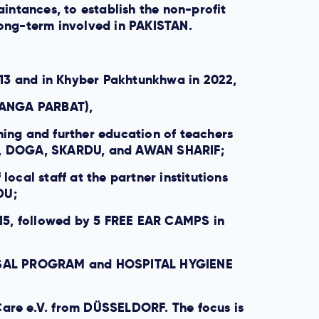
intances, to establish the non-profit
 long-term involved in PAKISTAN.
013 and in Khyber Pakhtunkhwa in 2022,
(NANGA PARBAT),
ining and further education of teachers
L, DOGA, SKARDU, and AWAN SHARIF;
ocal staff at the partner institutions
DU;
15, followed by 5 FREE EAR CAMPS in
POSAL PROGRAM and HOSPITAL HYGIENE
.Care e.V. from DÜSSELDORF. The focus is