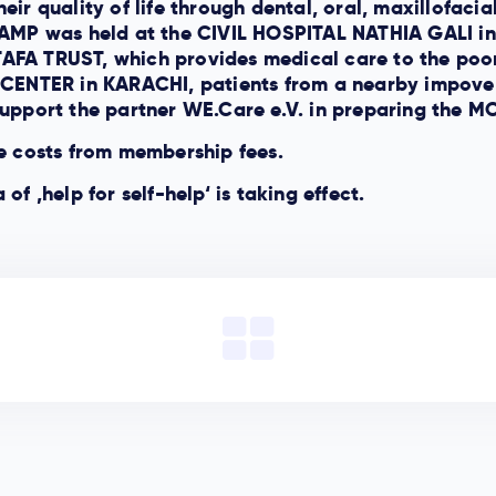
ir quality of life through dental, oral, maxillofacia
CAMP was held at the CIVIL HOSPITAL NATHIA GALI in
FA TRUST, which provides medical care to the poor a
ENTER in KARACHI, patients from a nearby impove
 support the partner WE.Care e.V. in preparing the 
ve costs from membership fees.
f ‚help for self-help‘ is taking effect.