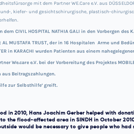
sundheitsfürsorge mit dem Partner WE.Care e.V. aus DÜSSEL
und-, kiefer- und gesichtschirurgische, plastisch-chirur
erhelfen.
in dem CIVIL HOSPITAL NATHIA GALI in den Vorbergen des
 AL MUSTAFA TRUST, der in 16 Hospitalen Arme und Bedürft
 in KARACHI wurden Patienten aus einem nahegelegenen 
ner We.care e.V. bei der Vorbereitung des Projektes MOBI
n aus Beitragszahlungen.
fe zur Selbsthilfe‘ greift.
ood in 2010, Hans Joachim Gerber helped with donati
 to the flood-affected area in SINDH in October 201
 outside would be necessary to give people who had s