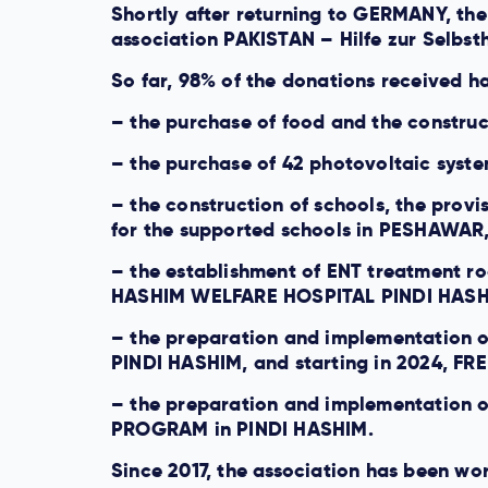
Shortly after returning to GERMANY, the
association PAKISTAN – Hilfe zur Selbsth
So far, 98% of the donations received h
– the purchase of food and the construc
– the purchase of 42 photovoltaic syst
– the construction of schools, the provi
for the supported schools in PESHAW
– the establishment of ENT treatment roo
HASHIM WELFARE HOSPITAL PINDI HAS
– the preparation and implementation 
PINDI HASHIM, and starting in 2024, F
– the preparation and implementatio
PROGRAM in PINDI HASHIM.
Since 2017, the association has been wo